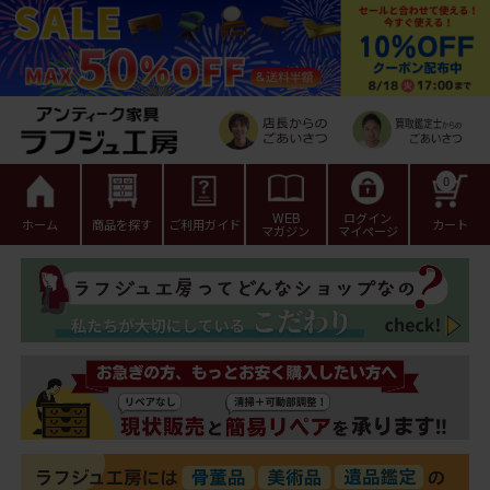
0
WEB
ログイン
ホーム
商品を探す
ご利用ガイド
カート
マガジン
マイページ