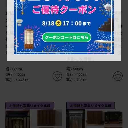
商品番号
O-00197
商品番号
O-00176
お仏壇をコンパクトにリメイ
お仏壇をコンパクトにリメイ
ク!上段は指定サイズにリサ
ク!本体は新規製作。全体を
イズ。下段はお手持ちの椅子
指定サイズにリサイズし、観
を格納できる仕様で新規製
音開きのガラス戸+4枚折れの
作。左右の扉には上段の建具
格子戸の二重構造で、真鍮製
を活用。全体を元の色味に合
のつまみを取り付け。内部は
わせて仕上げ。
現状の作業台を残しつつ、引
き出しを設置。
幅：685㎜
幅：580㎜
奥行：400㎜
奥行：400㎜
高さ：1,445㎜
高さ：705㎜
お手持ち家具リメイク実績
お手持ち家具リメイク実績