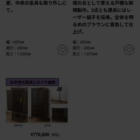
更、中央の金具も取り外しに
壇の台として使える戸棚も新
て。
規製作。2点とも建具にはレ
ーザー組子を採用。全体を明
るめのブラウンに着色して仕
上げ。
幅：600㎜
幅：450㎜
奥行：490㎜
奥行：330㎜
高さ：1,530㎜
高さ：1,670㎜
お手持ち家具リメイク実績
¥776,600
(税込)