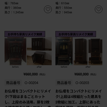
幅：765㎜
幅：610㎜
奥行：360㎜
奥行：550㎜
高さ：1,345㎜
高さ：945㎜
お手持ち家具リメイク実績
お手持ち家具リメイク実績
¥660,000
¥660,000
(税込)
(税込)
商品番号
O-00204
商品番号
O-00203
お仏壇をコンパクトにリメイ
お仏壇をコンパクトにリメイ
ク!下段はまるごとカット
ク!上段は4枚組だった建具を
し、上段のみ活用。扉を2枚
2枚組に加工。上部にあった