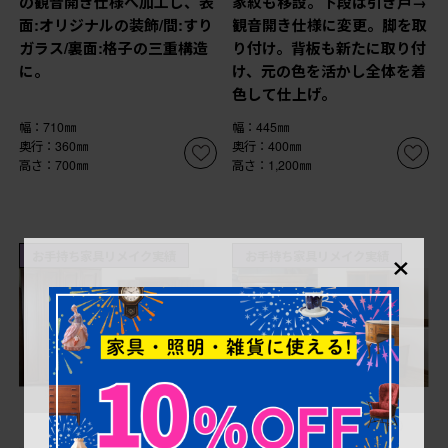
の観音開き仕様へ加工し、表
家紋も移設。下段は引き戸→
面:オリジナルの装飾/間:すり
観音開き仕様に変更。脚を取
ガラス/裏面:格子の三重構造
り付け。背板も新たに取り付
に。
け、元の色を活かし全体を着
色して仕上げ。
幅：710㎜
幅：445㎜
奥行：360㎜
奥行：400㎜
高さ：700㎜
高さ：1,200㎜
×
お手持ち家具リメイク実績
お手持ち家具リメイク実績
¥728,200
¥517,000
(税込)
(税込)