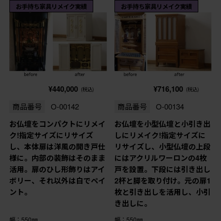
お手持ち家具リメイク実績
お手持ち家具リメイク実績
¥440,000
¥716,100
(税込)
(税込)
商品番号
O-00142
商品番号
O-00134
お仏壇をコンパクトにリメイ
お仏壇を小型仏壇と小引き出
ク!指定サイズにリサイズ
しにリメイク!指定サイズに
し、本体扉は洋風の開き戸仕
リサイズし、小型仏壇の上段
様に。内部の装飾はそのまま
にはアクリルワーロンの4枚
活用。扉のひし形飾りはアイ
戸を設置。下段には引き出し
ボリー、それ以外は白でペイ
2杯と脚を取り付け。元の扉1
ント。
枚と引き出しを活用し、小引
き出しに。
幅：550㎜
幅：550㎜