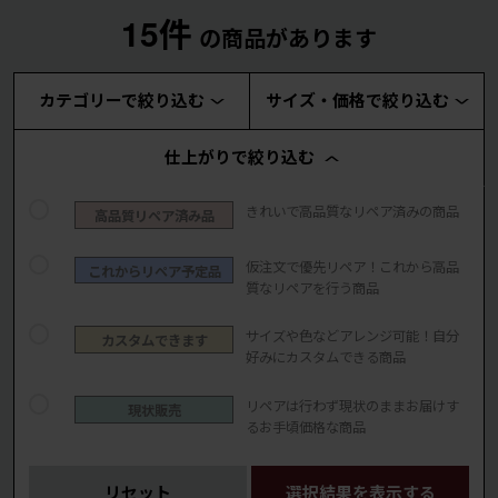
15件
の商品があります
カテゴリーで絞り込む
サイズ・価格で絞り込む
仕上がりで絞り込む
きれいで高品質なリペア済みの商品
高品質リペア済み品
仮注文で優先リペア！これから高品
これからリペア予定品
質なリペアを行う商品
サイズや色などアレンジ可能！自分
カスタムできます
好みにカスタムできる商品
リペアは行わず現状のままお届けす
現状販売
るお手頃価格な商品
リセット
選択結果を表示する