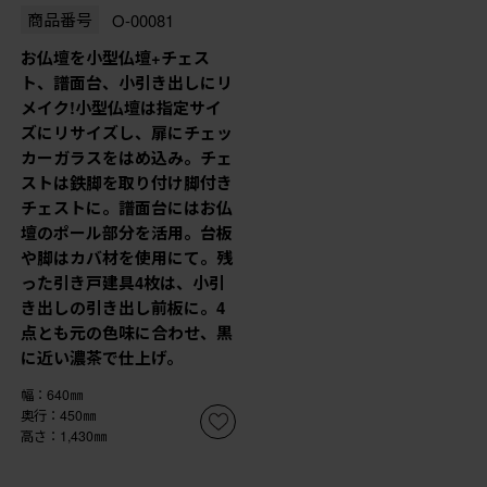
商品番号
O-00081
お仏壇を小型仏壇+チェス
ト、譜面台、小引き出しにリ
メイク!小型仏壇は指定サイ
ズにリサイズし、扉にチェッ
カーガラスをはめ込み。チェ
ストは鉄脚を取り付け脚付き
チェストに。譜面台にはお仏
壇のポール部分を活用。台板
や脚はカバ材を使用にて。残
った引き戸建具4枚は、小引
き出しの引き出し前板に。4
点とも元の色味に合わせ、黒
に近い濃茶で仕上げ。
幅：640㎜
奥行：450㎜
高さ：1,430㎜