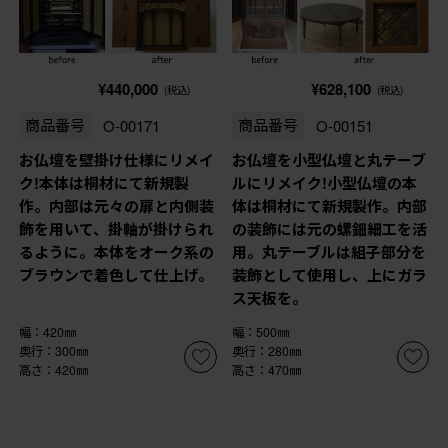
¥440,000
¥628,100
(税込)
(税込)
商品番号
O-00171
商品番号
O-00151
お仏壇を壁掛け仕様にリメイ
お仏壇を小型仏壇と丸テーブ
ク!本体は桐材にて新規製
ルにリメイク!小型仏壇の本
作。内部は元々の扉と内側装
体は桐材にて新規製作。内部
飾を用いて、掛軸が掛けられ
の装飾には元の螺鈿細工を活
るように。本体をオーク系の
用。丸テーブルは組子部分を
ブラウンで着色して仕上げ。
装飾として使用し、上にガラ
ス天板を。
幅：420㎜
幅：500㎜
奥行：300㎜
奥行：280㎜
高さ：420㎜
高さ：470㎜