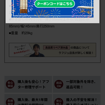
■引き出しの内寸(大) 深さ80mm/幅700mm/奥行
250mm
■引き出しの内寸(小) 深さ55mm(上から7段目のみ
85mm)/幅145mm/奥行250mm
■重量 約29kg
購入後も安心！アフ
一部対象外を除き、
ター修理サポート
返品可能！
購入後、最大1年間
搬入の不安を解消！
は無料で保管OK
搬入安心オプション