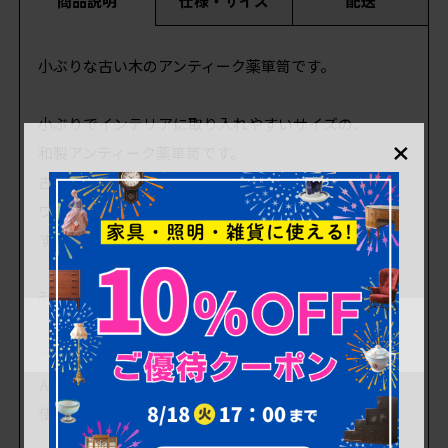
商品説明
仕様・サイズ
配送
小ぶりな古い木のアンティーク薬箪笥です。
小ぶりでインテリアに取り入れやすいサイズの、
×
和製アンティーク薬箪笥です。
古い木の質感が味わい深いお品です。
ワークスペースでの小物収納家具としてもおすすめで
す。
引き出しはスムーズに動きます。
しっかりとしたお品ですが、構造上ごくわずかにぐら
つきがあります。使用上、強度上に問題はありませ
ん。
使用上問題のあるダメージはありません。