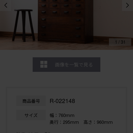
1
/
31
画像を一覧で見る
R-022148
商品番号
サイズ
幅：760ｍｍ
奥行：295ｍｍ 高さ：960ｍｍ