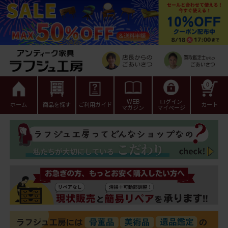
0
WEB
ログイン
ホーム
商品を探す
ご利用ガイド
カート
マガジン
マイページ