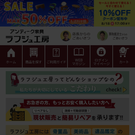
0
WEB
ログイン
ホーム
商品を探す
ご利用ガイド
カート
マガジン
マイページ