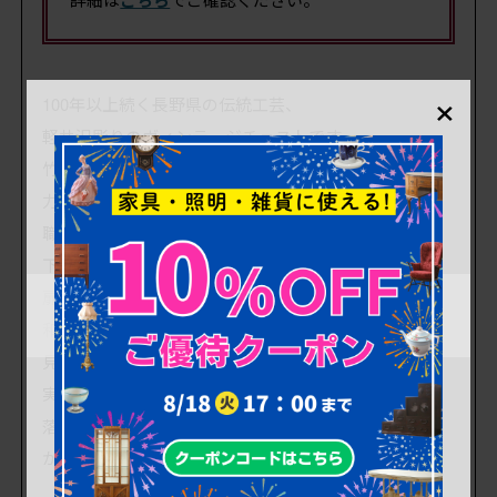
×
100年以上続く長野県の伝統工芸、
軽井沢彫りのヴィンテージチェストです。
竹林の風景を切り取ったかのような
力強く伸びる様子が彫刻で細かく表現され、
職人のこだわりと確かな技術がうかがえます。
下段の引き出しに加え、
扉内部には衣装盆が付いており、
和服や畳んでしまうシャツなどの収納に便利ですよ。
見た目に美しいだけではなく
実用性も兼ね備えた一品です。
落ち着きのある上質な空間づくりにいかがでしょう
か。