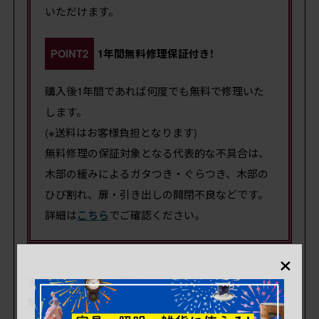
いただけます。
POINT2
1年間無料修理保証付き!
購入後1年間であれば何度でも無料で修理いた
します。
(※送料はお客様負担となります)
無料修理の保証対象となる代表的な不具合は、
木部の緩みによるガタつき・ぐらつき、木部の
ひび割れ、扉・引き出しの開閉不良などです。
詳細は
こちら
でご確認ください。
×
当店オリジナルの縦型チェストです。
新材を用いて製作しておりますので、汚れやダメージ