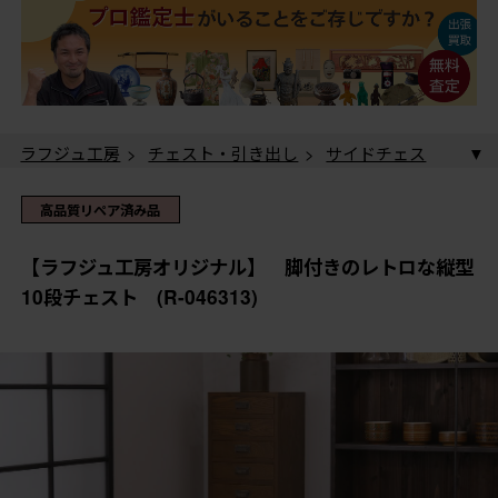
ラフジュ工房
>
チェスト・引き出し
>
サイドチェス
ト
> 【ラフジュ工房オリジナル】 脚付きのレトロな
縦型10段チェスト (R-046313)
高品質リペア済み品
【ラフジュ工房オリジナル】 脚付きのレトロな縦型
10段チェスト (R-046313)