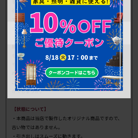
を気にすることなくお使いいただけます。
引き出しが10杯も備わっているので小分けにして整頓
できるのも嬉しいですね。
靴下やハンカチ、お子様のお洋服などの収納にも便利
です。
脚付きなので下段まで出し入れしやすく、床のお掃除
もさっとできますね。
やや高さはありますがスリムなので圧迫感無く取り入
れられますよ。
ご自宅や店舗でのレトロスタイルの空間づくりにいか
がでしょうか。
【状態について】
・本商品は当店で製作したオリジナル商品ですので、
古い物ではありません。
・引き出しはスムーズに動きます。