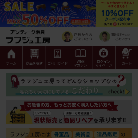
0
WEB
ログイン
ホーム
商品を探す
ご利用ガイド
カート
マガジン
マイページ