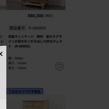
¥80,300
(税込)
商品番号
R-089852
ラン
和製ヴィンテージ 桐材 変わりデザ
ラシ
インが目を引く引き出し12杯のチェス
×
約
ト (R-089852)
幅：590㎜
奥行：300㎜
高さ：550㎜
これからリペア予定品