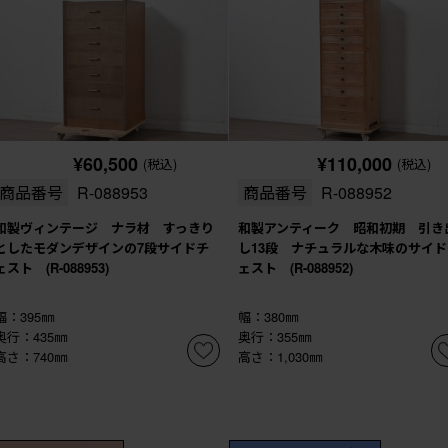
¥60,500
¥110,000
(税込)
(税込)
商品番号
R-088953
商品番号
R-088952
和製ヴィンテージ ナラ材 すっきり
和製アンティーク 昭和初期 引き
としたモダンデザインの7段サイドチ
し13段 ナチュラルな木味のサイド
ェスト (R-088953)
ェスト (R-088952)
幅：395㎜
幅：380㎜
奥行：435㎜
奥行：355㎜
高さ：740㎜
高さ：1,030㎜