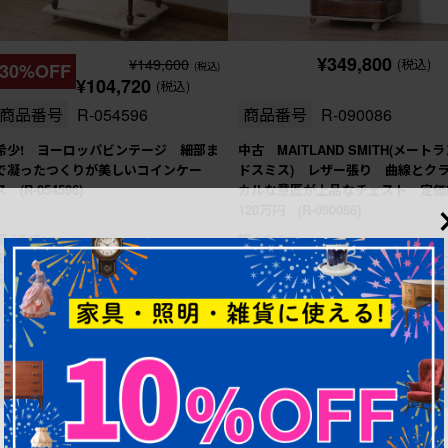
¥349,800
¥149,600
(税込)
30%OFF
(税込)
¥104,720
(税込)
商品番号
R-054596
商品番号
R-090086
希少! ヨーロッパビンテージ 細部ま
中古 MAITLAND SMITH(メート
で凝ったつくりが美しいコインケー
ドスミス) レザー張り 曲線とク
ス (R-054596)
カルな意匠が上品なチェスト 定価
120万円 (R-090086)
幅：545㎜
幅：610㎜
奥行：400㎜
奥行：385㎜
高さ：605㎜
高さ：830㎜
これからリペア予定品
これからリペア予定品