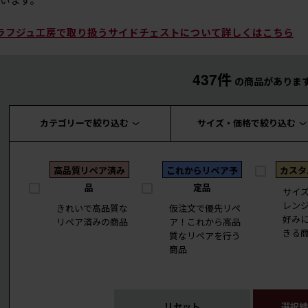
ラフジュ工房で取り扱うサイドチェストについて詳しくはこちら
437件
の商品がありま
カテゴリーで絞り込む
サイズ・価格で絞り込む
高品質リペア済み
これからリペア予
カスタ
品
定品
サイ
レン
きれいで高品質な
仮注文で優先リペ
好み
リペア済みの商品
ア！これから高品
きる
質なリペアを行う
商品
リセット
選択結