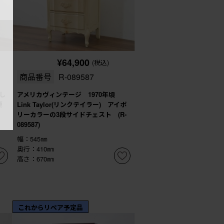
¥64,900
(税込)
商品番号
R-089587
し
アメリカヴィンテージ 1970年頃
便
Link Taylor(リンクテイラー) アイボ
リーカラーの3段サイドチェスト (R-
089587)
幅：545㎜
奥行：410㎜
高さ：670㎜
これからリペア予定品