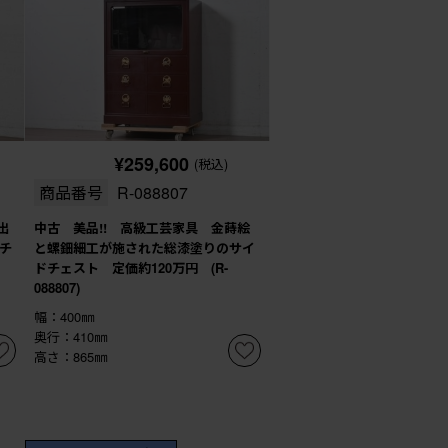
¥259,600
(税込)
商品番号
R-088807
出
中古 美品!! 高級工芸家具 金蒔絵
チ
と螺鈿細工が施された総漆塗りのサイ
ドチェスト 定価約120万円 (R-
088807)
幅：400㎜
奥行：410㎜
高さ：865㎜