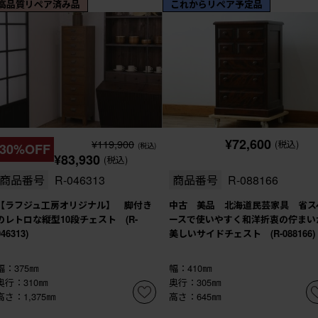
高品質リペア済み品
これからリペア予定品
¥72,600
¥119,900
(税込)
30%OFF
(税込)
¥83,930
(税込)
商品番号
R-046313
商品番号
R-088166
【ラフジュ工房オリジナル】 脚付き
中古 美品 北海道民芸家具 省ス
のレトロな縦型10段チェスト (R-
ースで使いやすく和洋折衷の佇まい
046313)
美しいサイドチェスト (R-088166)
幅：375㎜
幅：410㎜
奥行：310㎜
奥行：305㎜
高さ：1,375㎜
高さ：645㎜