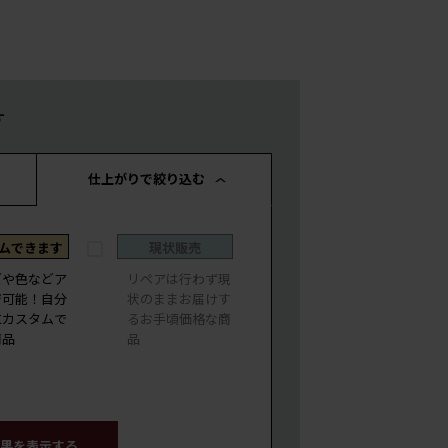
す
仕上がりで絞り込む
ムできます
現状販売
ズや色などア
リペアは行わず現
ジ可能！自分
状のままお届けす
にカスタムで
るお手頃価格な商
商品
品
果を表示する