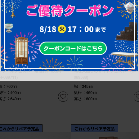
¥289,300
¥74,800
(税込)
(税込)
商品番号
R-089711
商品番号
R-089588
中古 美品 SILIK(シリック) ロココ
和製ヴィンテージ ナラ材 引き出
調 花柄と曲線装飾が繊細で美しいコ
8杯付き 書類や小物の整理整頓に
ンソールチェスト 定価約110万円
利な大振りのサイドチェスト (R-
(R-089711)
089588)
幅：760㎜
幅：345㎜
奥行：400㎜
奥行：460㎜
高さ：640㎜
高さ：600㎜
これからリペア予定品
これからリペア予定品