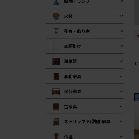
照明・ランプ
火鉢
花台・飾り台
衣類掛け
和箪笥
1
李朝家具
民芸家具
古家具
ストリップド(剥離)家具
仏壇