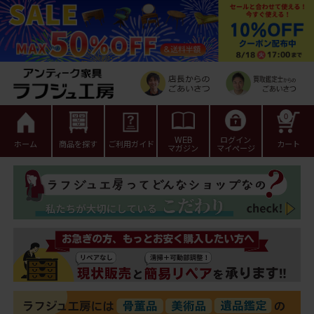
0
WEB
ログイン
ホーム
商品を探す
ご利用ガイド
カート
マガジン
マイページ