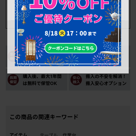
購入後も安心！アフ
一部対象外を除き、
ター修理サポート
返品可能！
購入後、最大1年間
搬入の不安を解消！
は無料で保管OK
搬入安心オプション
この商品の関連キーワード
アイテム
テーブル
作業台