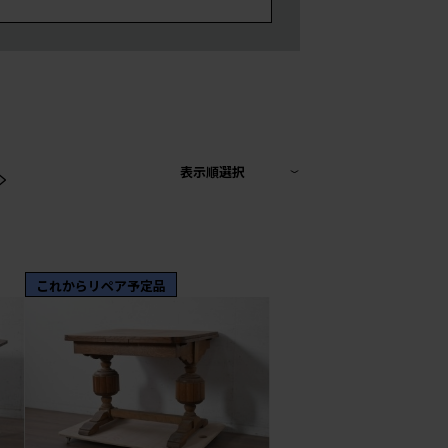
>
表示順選択
これからリペア予定品