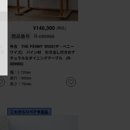
¥146,300
(税込)
商品番号
R-089986
(ミ
中古 THE PENNY WISE(ザ・ペニー
意匠
ワイズ) パイン材 引き出し付きのナ
ル
チュラルなダイニングテーブル (R-
089986)
幅：1,720㎜
奥行：900㎜
高さ：750㎜
これからリペア予定品