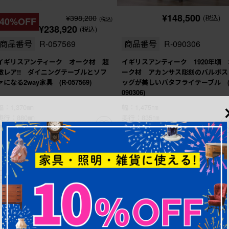
¥148,500
¥398,200
(税込)
40%OFF
(税込)
¥238,920
(税込)
商品番号
R-057569
商品番号
R-090306
イギリスアンティーク オーク材 超
イギリスアンティーク 1920年頃 
激レア!! ダイニングテーブルとソフ
ーク材 アカンサス彫刻のバルボス
ァになる2way家具 (R-057569)
ッグが美しいバタフライテーブル (
090306)
幅：1,370㎜
幅：1,475㎜
奥行：880㎜
奥行：835㎜
高さ：820㎜
高さ：735㎜
これからリペア予定品
これからリペア予定品