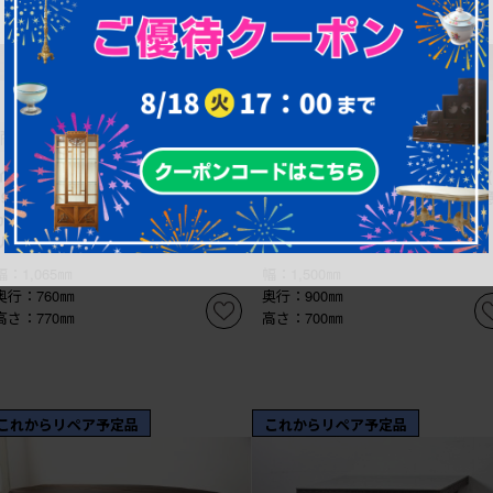
¥124,300
¥99,000
(税込)
(税込)
商品番号
R-090301
商品番号
R-090154
イギリスヴィンテージ 1950年から
中古 KOSUGA(コスガ) MILANO
1960年頃 オーク材 バルボスレッグ
ラノ)シリーズ 2208 天板の象嵌
が印象的なシンプルデザインのドロー
がアクセントのダイニングテーブ
リーフテーブル (R-090301)
(R-090154)
幅：1,065㎜
幅：1,500㎜
奥行：760㎜
奥行：900㎜
高さ：770㎜
高さ：700㎜
これからリペア予定品
これからリペア予定品