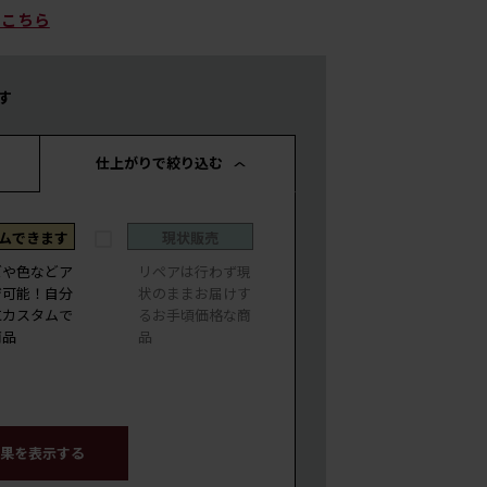
はこちら
す
仕上がりで絞り込む
ムできます
現状販売
ズや色などア
リペアは行わず現
ジ可能！自分
状のままお届けす
にカスタムで
るお手頃価格な商
商品
品
果を表示する