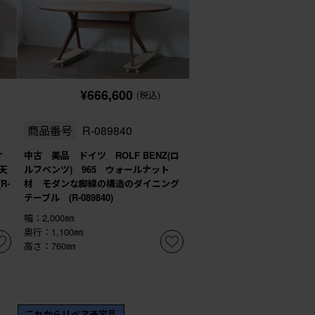
¥666,600
(税込)
商品番号
R-089840
オ
中古 美品 ドイツ ROLF BENZ(ロ
天
ルフベンツ) 965 ウォールナット
R-
材 モダンな脚線の構造のダイニング
テーブル (R-089840)
幅：2,000㎜
奥行：1,100㎜
高さ：760㎜
これからリペア予定品