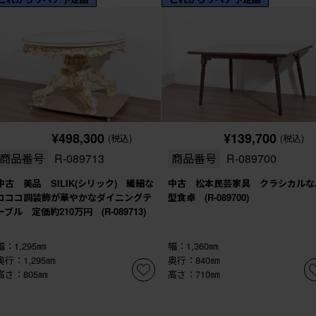
¥498,300
¥139,700
(税込)
(税込)
商品番号
R-089713
商品番号
R-089700
中古 美品 SILIK(シリック) 繊細な
中古 松本民芸家具 クラシカルな
ロココ調装飾が華やかなダイニングテ
型食卓 (R-089700)
ーブル 定価約210万円 (R-089713)
幅：1,295㎜
幅：1,360㎜
奥行：1,295㎜
奥行：840㎜
高さ：805㎜
高さ：710㎜