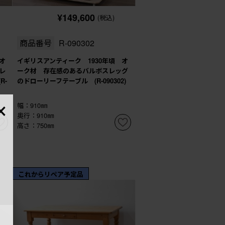
¥149,600
(税込)
商品番号
R-090302
オ
イギリスアンティーク 1930年頃 オ
レ
ーク材 存在感のあるバルボスレッグ
R-
のドローリーフテーブル (R-090302)
×
幅：910㎜
奥行：910㎜
高さ：750㎜
これからリペア予定品