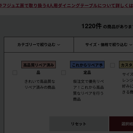
ラフジュ工房で取り扱う4人用ダイニングテーブルについて詳しく
1220件
の商品がありま
カテゴリーで絞り込む
サイズ・価格で絞り込む
高品質リペア済み
これからリペア予
カスタ
品
定品
サイ
レン
きれいで高品質な
仮注文で優先リペ
好み
リペア済みの商品
ア！これから高品
きる
質なリペアを行う
商品
リセット
選択結