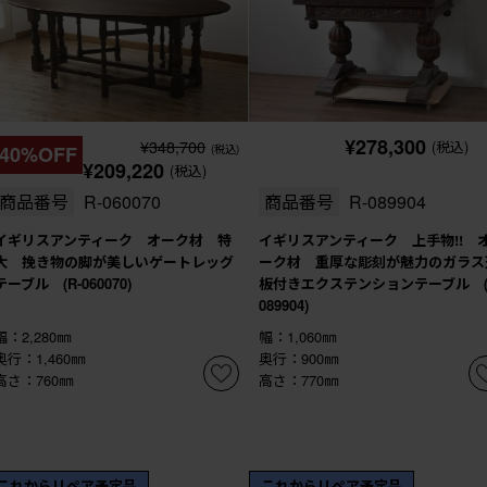
¥278,300
¥348,700
(税込)
40%OFF
(税込)
¥209,220
(税込)
商品番号
R-060070
商品番号
R-089904
イギリスアンティーク オーク材 特
イギリスアンティーク 上手物!! 
大 挽き物の脚が美しいゲートレッグ
ーク材 重厚な彫刻が魅力のガラス
テーブル (R-060070)
板付きエクステンションテーブル (
089904)
幅：2,280㎜
幅：1,060㎜
奥行：1,460㎜
奥行：900㎜
高さ：760㎜
高さ：770㎜
これからリペア予定品
これからリペア予定品