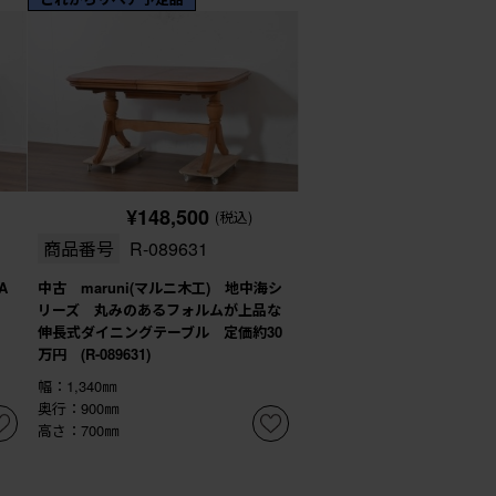
¥148,500
(税込)
商品番号
R-089631
A
中古 maruni(マルニ木工) 地中海シ
リーズ 丸みのあるフォルムが上品な
伸長式ダイニングテーブル 定価約30
万円 (R-089631)
幅：1,340㎜
奥行：900㎜
高さ：700㎜