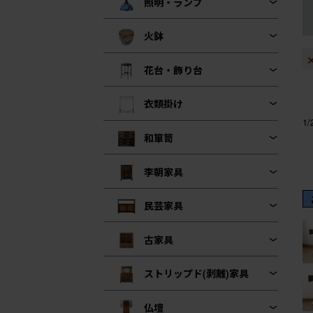
照明・ランプ
火鉢
花台・飾り台
衣類掛け
1
和箪笥
李朝家具
民芸家具
古家具
ストリップド(剥離)家具
仏壇