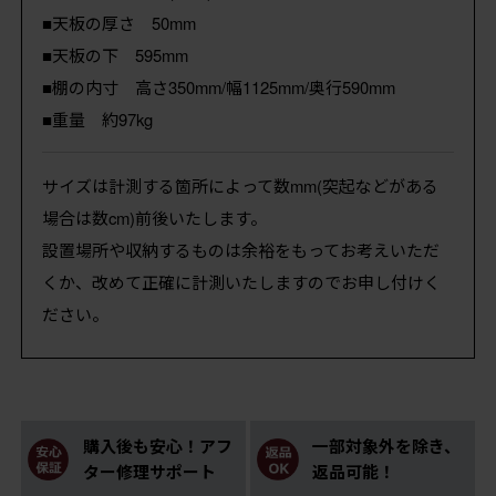
■天板の厚さ 50mm
■天板の下 595mm
■棚の内寸 高さ350mm/幅1125mm/奥行590mm
■重量 約97kg
サイズは計測する箇所によって数mm(突起などがある
場合は数cm)前後いたします。
設置場所や収納するものは余裕をもってお考えいただ
くか、改めて正確に計測いたしますのでお申し付けく
ださい。
購入後も安心！アフ
一部対象外を除き、
ター修理サポート
返品可能！