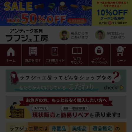
0
WEB
ログイン
ホーム
商品を探す
ご利用ガイド
カート
マガジン
マイページ