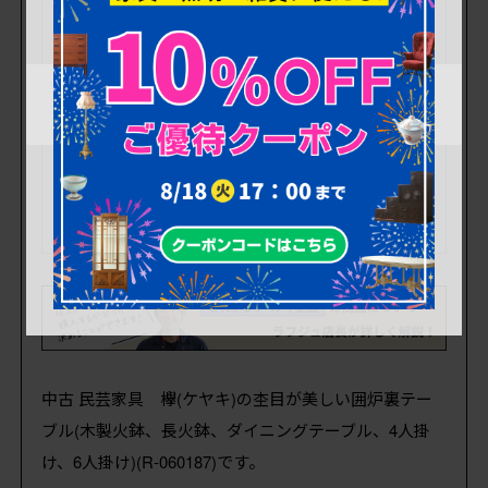
中古 民芸家具 欅(ケヤキ)の杢目が美しい囲炉裏テー
ブル(木製火鉢、長火鉢、ダイニングテーブル、4人掛
け、6人掛け)(R-060187)です。