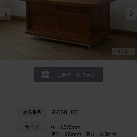
1
/
37
画像を一覧で見る
R-060187
商品番号
サイズ
幅：1,505ｍｍ
奥行：990ｍｍ 高さ：645ｍｍ