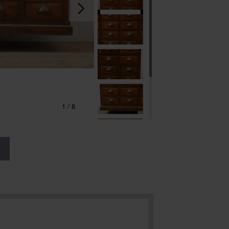
1
/
8
る