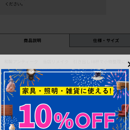
ください。
商品説明
仕様・サイズ
和製アンティーク 当店リメイク 引き出し18杯で小物整理に活
ローチェスト)(R-062137)です。
大正から昭和初期頃に使われていたチェストを
当店にて上下分割してローボードに仕上げるお品です。
元は5段のチェストの下3段です。
新たに天板を取り付けますので、
使い勝手も良くなり、
取り入れやすいサイズに生まれ変わりますよ。