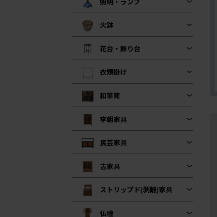
照明・ランプ
火鉢
花台・飾り台
衣類掛け
和箪笥
李朝家具
民芸家具
古家具
ストリップド(剥離)家具
仏壇