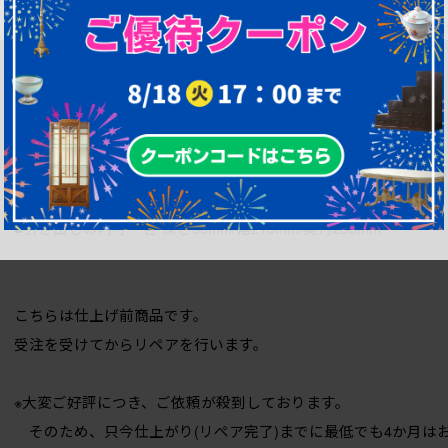
リビングでの雑多の収納や
店舗でのレトロな雰囲気を高めるインテリアとして
いかがでしょうか。
引き出しの仕切りは取り外して仕上げます。
商品サイズは概算になります。加工内容によりサイズが変わりま
■引き出しの内寸 各 深さ90mm/幅215mm/奥行290mm
こちらは仕上げ前商品です。
受注を受けてからリペアを行います。
※大変ご好評につき、ご依頼が殺到しております。
そのため、只今仕上がり(リペア完了)までに最低でも4か月は