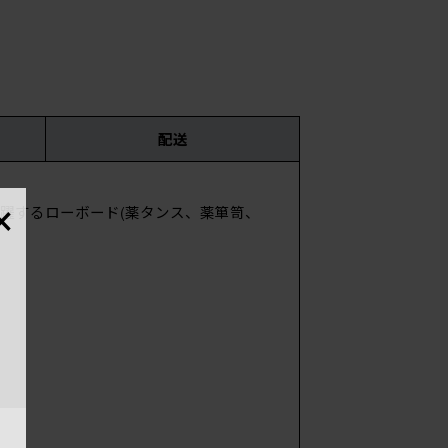
配送
×
躍するローボード(薬タンス、薬箪笥、
時
国・
サイ