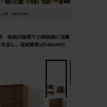
R-062405)
出し、収納箪笥)(R-
箪笥、薬タンス、引き出
8杯 収納力抜群で小物収納に活躍
、収納箪笥)(R-062405)