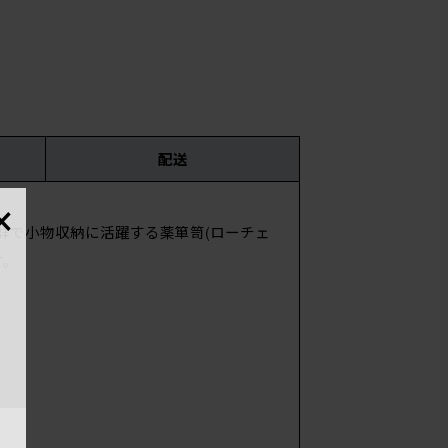
配送
×
抜群で小物収納に活躍する薬箪笥(ローチェ
時
す。
国・
サイ