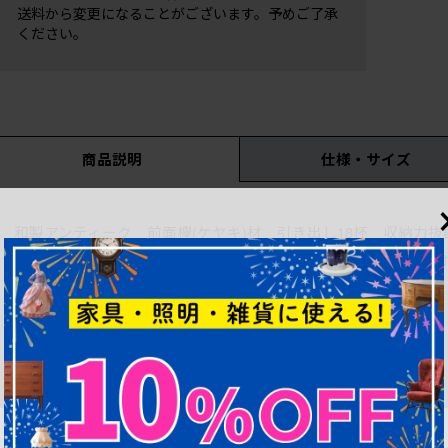
送料から変更になることがございます。予めご了承
ください。
商品説明
仕様・サイズ
和製アンティーク 前面欅(ケヤキ)材 引き出し18杯 収納力
スト、道具箪笥、薬タンス、引き出し、収納箪笥)(R-062405)で
上下分けるとR-062406、R-062407になります。
■上段のサイズ 高さ535mm/幅1215mm/奥行365mm
■下段のサイズ 高さ530mm/幅1215mm/奥行365mm
■引き出しの内寸 各 深さ140mm/幅355mm/奥行330mm