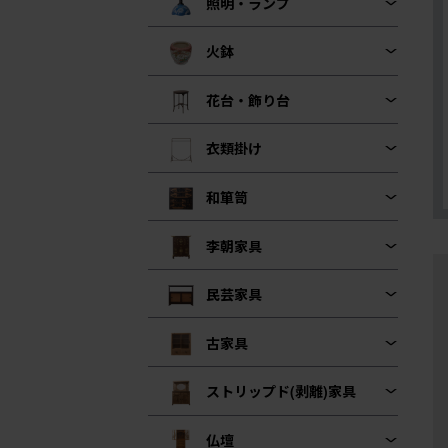
照明・ランプ
火鉢
花台・飾り台
衣類掛け
和箪笥
李朝家具
民芸家具
古家具
ストリップド(剥離)家具
仏壇