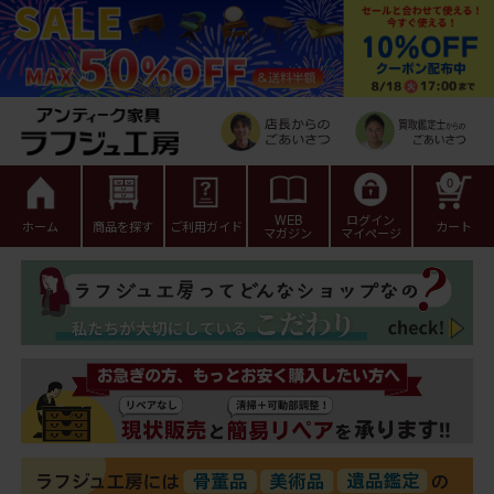
0
WEB
ログイン
ホーム
商品を探す
ご利用ガイド
カート
マガジン
マイページ