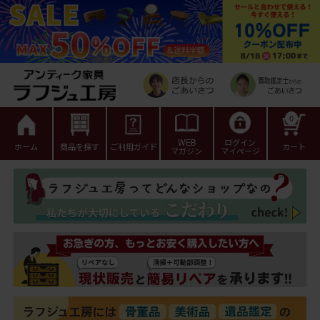
0
WEB
ログイン
ホーム
商品を探す
ご利用ガイド
カート
マガジン
マイページ