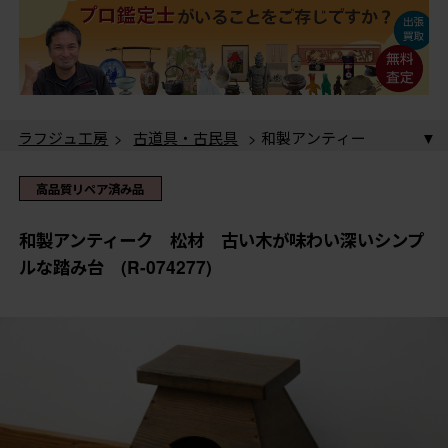
ラフジュ工房
>
古道具・古民具
> 和製アンティー
ク 松材 古い木が味わい深いシンプルな踏み台 (R-
074277)
ラフジュ工房
>
古道具・古民具
>
踏み台
> 和製アン
高品質リペア済み品
ティーク 松材 古い木が味わい深いシンプルな踏み
台 (R-074277)
和製アンティーク 松材 古い木が味わい深いシンプ
ルな踏み台 (R-074277)