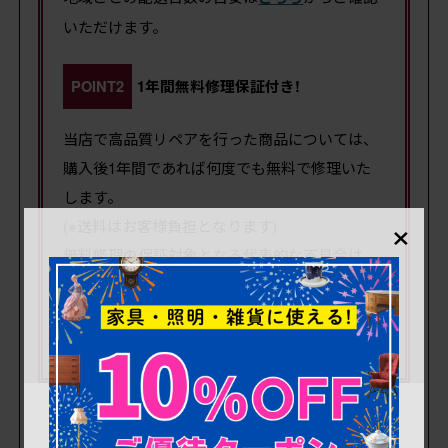
いただけます。
POINT2
1年間無料修理保証付き!
当店で高品質リペアを行った商品については、
購入後1年間であれば何度でも無料で修理いた
します。
×
(※送料はお客様負担となります)
無料修理の保証対象となる代表的な不具合は、
木部の緩みによるガタつき・ぐらつき、木部の
ひび割れ、扉・引き出しの開閉不良などです。
詳細は
こちら
でご確認ください。