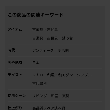
この商品の関連キーワード
アイテム
古道具・古民具
古道具・古民具
踏み台
時代
アンティーク
明治期
国や地域
日本
テイスト
レトロ
和風・和モダン
シンプル
古民家風
使用シーン
リビング
和室
玄関
仕上がり
高品質リペア済み品