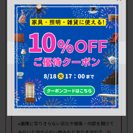
● 現状販売: リペアを行わず、現状のまま最
短で出荷いたします。
● 簡易リペア: 清掃と可動部調整のみ行いま
す。
(現状販売・簡易リペアの詳細は
こちら
)
※現状販売では、安価でご提供するために
状態の
確認や追加撮影の対応はしておりません。
どう
しても希望される場合は有料にて承ります。(別
途、定価の10%)
また、出荷時も清掃等は行わず現状のままでの
お届けとなります。
※画像に写りきらない劣化や損傷・内部を開けて
みないと分からない傷みなどありますので、
日