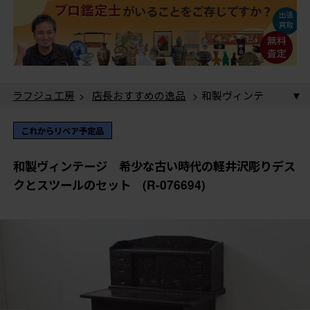
ラフジュ工房
>
店長おすすめの逸品
> 和製ヴィンテ
ージ 希少な古い時代の軽井沢彫りデスクとスツールの
セット (R-076694)
ラフジュ工房
>
民芸家具
> 和製ヴィンテージ 希少
これからリペア予定品
な古い時代の軽井沢彫りデスクとスツールのセット
(R-076694)
ラフジュ工房
>
伝統工芸品
>
軽井沢彫
> 和製ヴィン
和製ヴィンテージ 希少な古い時代の軽井沢彫りデス
テージ 希少な古い時代の軽井沢彫りデスクとスツール
クとスツールのセット (R-076694)
のセット (R-076694)