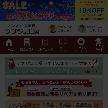
0
WEB
ログイン
ホーム
商品を探す
ご利用ガイド
カート
マガジン
マイページ