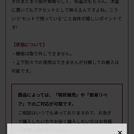
きのまとまり感が素晴らしく、和室はもちろん、洋室
に置いてもアクセントとして映えるんですよね。こう
いう“セットで残っている”こと自体が嬉しいポイントで
す!
【状態について】
・棚板は取り外しできません。
・上下別々での使用はできませんが分解しての搬入は
可能です。
商品によっては、「現状販売」や「簡易リペ
ア」でのご対応が可能です。
ご相談はいつでも承っておりますので、お急ぎ
で購入したい方やお安く購入したい方はお気軽
×
にお問い合わせください。