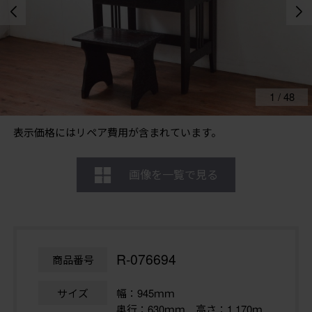
1
/
48
表示価格にはリペア費用が含まれています。
画像を一覧で見る
R-076694
商品番号
サイズ
幅：945ｍｍ
奥行：630ｍｍ 高さ：1,170ｍ