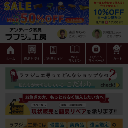
0
WEB
ログイン
ホーム
商品を探す
ご利用ガイド
カート
マガジン
マイページ