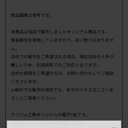
商品画像は参考です。
本商品は当店で製作しましたオリジナル商品です。
無垢新材を使用していますので、古い物ではありませ
ん。
古材での製作をご希望される場合、現在古材の入手が
難しいため、別途有料でのご対応となります。
古材の使用をご希望の方は、お問い合わせにてご相談
くださいませ。
(※新材での製作の場合でも、多少の小キズはございま
すことご容赦ください)
ラフジュ工房オリジナルの蔵戸1枚です。
×
当店オリジナルの麻の葉模様ガラスと