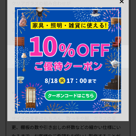
クリアガラスの組み合わせが
レトロモダンな雰囲気を高めるお品です。
ご自宅でのご使用はもちろん、
カフェなど店舗でのおしゃれな玄関戸としていかがで
しょうか。
■框サイズ 上110mm/左50mm/右50mm/下85mm
■重量 約23kg
※オーダー可能なオリジナル商品について※
こちらのオリジナル商品は加工・オーダー製作も有料
にて承っております。
サイズの変更はもちろん、取っ手や脚、ガラスの変
更、棚板の数や引き出しの杯数などの細かい仕様にい
たるまで、お客様のご希望をお伺いし製作することが