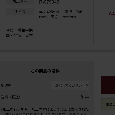
R-079943
商品番号
サイズ
幅：425ｍｍ
奥行：735
S
ｍｍ 高さ：755ｍｍ
時代／昭和中期
国・地域／日本
この商品の送料
配送先
¥ ---
送料（税込）
商品
※加工を行う場合、加工内容によっては上に表示された
送料から変更になることがございます。予めご了承