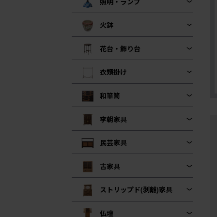
照明・ランプ
火鉢
花台・飾り台
衣類掛け
和箪笥
李朝家具
民芸家具
古家具
ストリップド(剥離)家具
仏壇