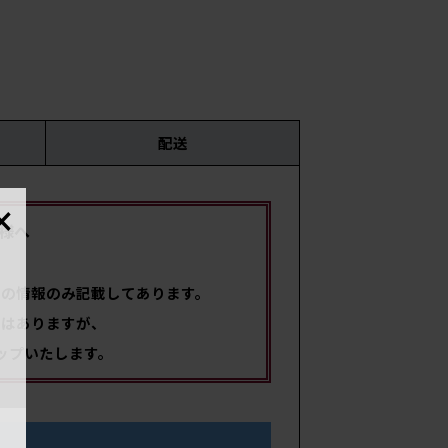
配送
×
時
様へ
国・
限の情報のみ記載してあります。
ではありますが、
サイ
ップいたします。