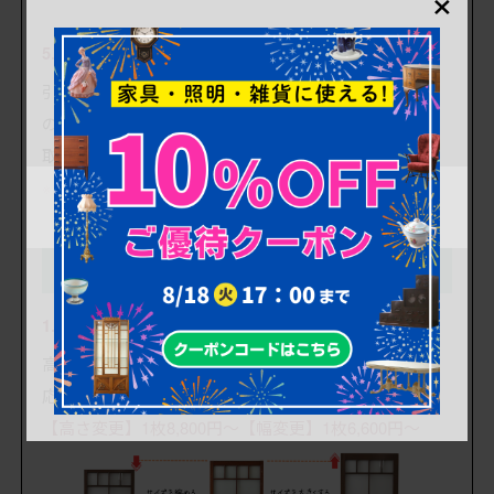
5. 破損、欠損している金具の交換・取り付け
引手が破損、あるいは欠損しているなど、建具として
の機能に支障がある場合は、当店指定の金具へ交換・
取り付けを行います。
※金具代は別途有料となります。
更に追加カスタマイズも !
(参考価格は税込)
1. 高さ・幅のリサイズ
高さ・幅共にリサイズをご希望の場合は、有料にて対
応いたします。
【高さ変更】1枚8,800円～【幅変更】1枚6,600円～