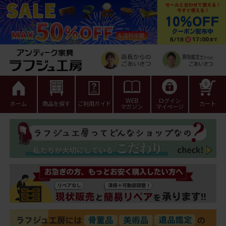
0
WEB
ログイン
ホーム
商品を探す
ご利用ガイド
カート
マガジン
マイページ