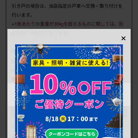
引き戸の場合は、当店指定の戸車へ交換・取り付けを
行います。
※1枚あたりの重量が30kgを超えるものに関しては、別
×
途有料での対応となります。
5. 破損、欠損している金具の交換・取り付け
引手が破損、あるいは欠損しているなど、建具として
の機能に支障がある場合は、当店指定の金具へ交換・
取り付けを行います。
※金具代は別途有料となります。
更に追加カスタマイズも !
(参考価格は税込)
1. 高さ・幅のリサイズ
高さ・幅共にリサイズをご希望の場合は、有料にて対