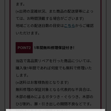
ます。
(※出荷の混雑状況、また商品の配送便等によっ
ては、お時間頂戴する場合がございます)
地域ごとの配送日数の目安は
こちら
からご確認
いただけます。
POINT2
1年間無料修理保証付き!
当店で高品質リペアを行った商品については、
購入後1年間であれば何度でも無料で修理いた
します。
(※送料はお客様負担となります)
無料修理の保証対象となる代表的な不具合は、
木部の緩みによるガタつき・ぐらつき、木部の
ひび割れ、扉・引き出しの開閉不良などです。
詳細は
こちら
でご確認ください。