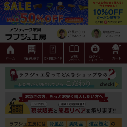
0
WEB
ログイン
ホーム
商品を探す
ご利用ガイド
カート
マガジン
マイページ