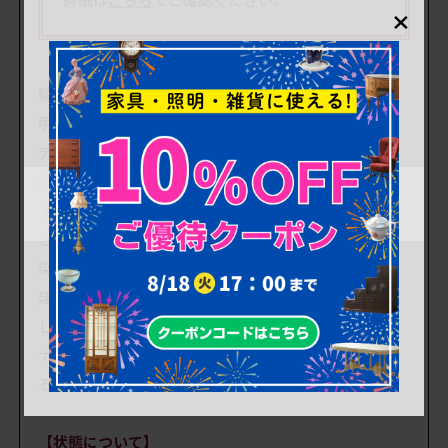
×
職人によって手作りされた、ナラ材の引き戸1枚です。
明るくやさしい木肌に、上部へ緩やかに弧を描くアー
チ型のガラス窓を組み合わせた、上品なデザインが魅
力です。
すっきりとした縦長のフォルムで取り入れやすく、引
き手も控えめにまとめられているため空間に自然に馴
染みます。
建具としてはもちろん、店舗什器や空間の間仕切りと
しても活用いただけます。
ナチュラルな風合いと職人仕事の温もりが感じられ
る、インテリア性の高いお品です。
【状態について】