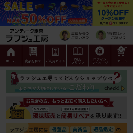
0
WEB
ログイン
ホーム
商品を探す
ご利用ガイド
カート
マガジン
マイページ