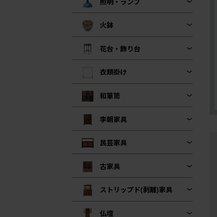
照明・ランプ
火鉢
花台・飾り台
衣類掛け
和箪笥
李朝家具
民芸家具
古家具
ストリップド(剥離)家具
仏壇