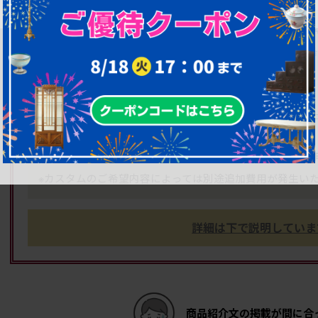
※上記期間には、
内容のお打ち合わせ・完成後お届けまでに
※状況によりさらにお時間いただくこともございますので、
(お急ぎの場合は、別途有料にて
も可能です。ご
特急仕上げ
い。)
●
の「高品質リペア」を施し、見
1年間無料修理保証付き
す。
● 表示している価格には
リペア費用と基本的なカスタム費
※カスタムのご希望内容によっては別途追加費用が発生いた
詳細は下で説明していま
商品紹介文の掲載が間に合