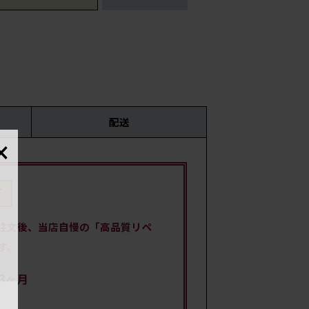
配送
×
時
国・
注文後、当店自慢の「高品質リペ
す。
材