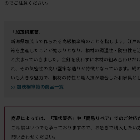
のでご注意ください。
「加茂桐箪笥」
新潟県加茂市で作られる高級桐箪笥のことを指します。江戸
笥を生産したことが始まりとなり、桐材の調湿性・防虫性を
と広まっていきました。金釘を使わずに木材の組み合わせだ
れ、その気密性の高い堅牢な造りが特徴となっています。絹
いも大きな魅力で、桐材の特性と職人技が融合した和家具と
>> 加茂桐箪笥の商品一覧
商品によっては、「現状販売」や「簡易リペア」でのご対応
ご相談はいつでも承っておりますので、お急ぎで購入したい
問い合わせください。