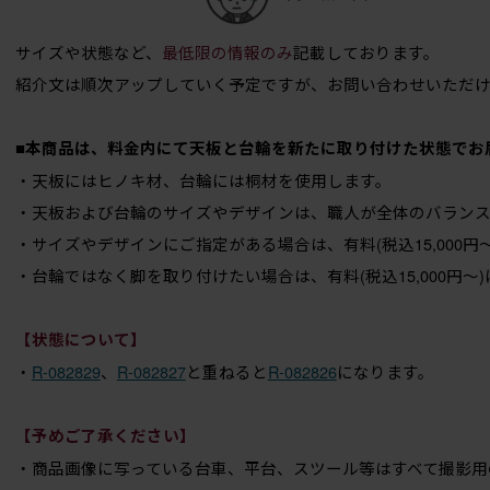
サイズや状態など、
最低限の情報のみ
記載しております。
紹介文は順次アップしていく予定ですが、お問い合わせいただ
■本商品は、料金内にて天板と台輪を新たに取り付けた状態でお
・天板にはヒノキ材、台輪には桐材を使用します。
・天板および台輪のサイズやデザインは、職人が全体のバラン
・サイズやデザインにご指定がある場合は、有料(税込15,000円
・台輪ではなく脚を取り付けたい場合は、有料(税込15,000円～
【状態について】
・
R-082829
、
R-082827
と重ねると
R-082826
になります。
【予めご了承ください】
・商品画像に写っている台車、平台、スツール等はすべて撮影用