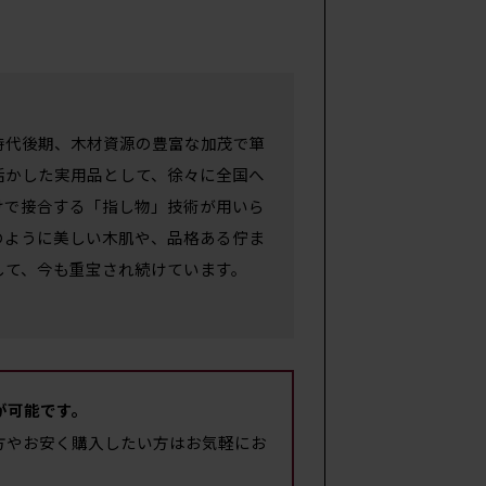
時代後期、木材資源の豊富な加茂で箪
活かした実用品として、徐々に全国へ
けで接合する「指し物」技術が用いら
のように美しい木肌や、品格ある佇ま
して、今も重宝され続けています。
が可能です。
方やお安く購入したい方はお気軽にお