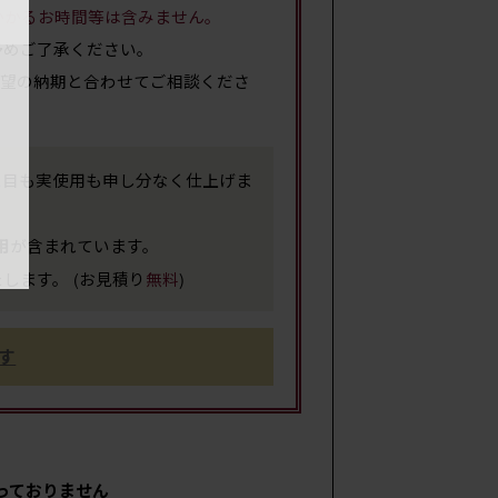
かかるお時間等は含みません。
予めご了承ください。
希望の納期と合わせてご相談くださ
サイ
た目も実使用も申し分なく仕上げま
が含まれています。
用
します。 (お見積り
無料
)
す
重
っておりません