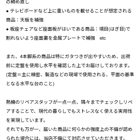
の締め直し
● テレビボードなど上に重いものを載せることが想定される
商品：天板を補強
● 板座チェアなど座面板がはいである商品：境目(はぎ目)で
割れないよう座面裏を金属プレートで補強 etc
また、4本脚系の商品は特にガタつきが出やすいため、出荷
前に定盤を使用し水平を確認した上でお届けしております。
(定盤＝主に精密、製造などの現場で使用される、平面の基準
となる水平な台のこと)
熟練のリペアスタッフが一点一点、隅々までチェックしリペ
アすることで、現代の暮らしでもストレスなく使える実用性
を実現しています。
それでも万が一、届いた商品に何らかの強度上の不備が認め
られた場合には、当店不備にて対応させていただきます。